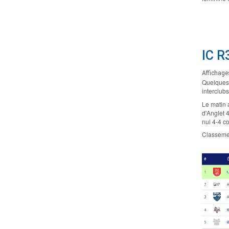
IC R
Affichage
Quelques 
interclub
Le matin a
d'Anglet 4
nul 4-4 c
Classemen