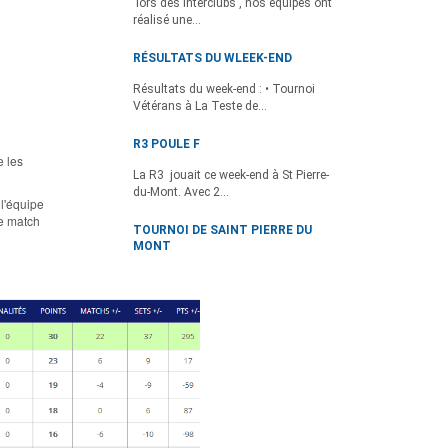
lors des Interclubs , nos équipes ont
réalisé une...
RÉSULTATS DU WLEEK-END
Résultats du week-end : • Tournoi
Vétérans à La Teste de...
R3 POULE F
e les
La R3 jouait ce week-end à St Pierre-
du-Mont. Avec 2...
 l'équipe
le match
TOURNOI DE SAINT PIERRE DU
MONT