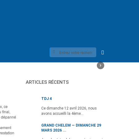
›
ARTICLES RÉCENTS
TDJ 4
x, ce
Ce dimanche 12 avril 2026, nous
 final,
avons accueilli la 4ème...
en dépanné
GRAND CHELEM — DIMANCHE 29
usement
MARS 2026 ...
restation