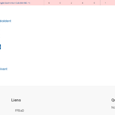
écédent
4
5
6
7
8
9
0
1
2
3
ivant
Liens
Qu
No
FFBaD