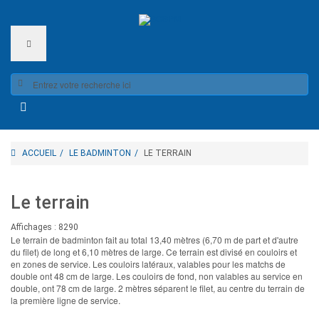
ACCUEIL
LE BADMINTON
LE TERRAIN
Le terrain
Affichages : 8290
Le terrain de badminton fait au total 13,40 mètres (6,70 m de part et d'autre
du filet) de long et 6,10 mètres de large. Ce terrain est divisé en couloirs et
en zones de service. Les couloirs latéraux, valables pour les matchs de
double ont 48 cm de large. Les couloirs de fond, non valables au service en
double, ont 78 cm de large. 2 mètres séparent le filet, au centre du terrain de
la première ligne de service.