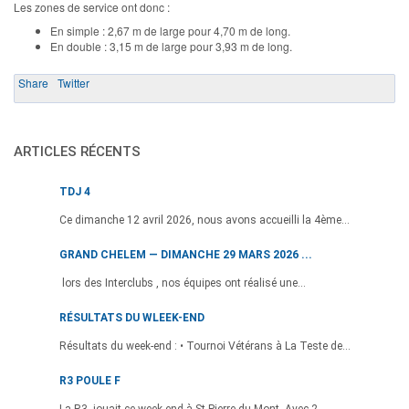
Les zones de service ont donc :
En simple : 2,67 m de large pour 4,70 m de long.
En double : 3,15 m de large pour 3,93 m de long.
Share
Twitter
ARTICLES RÉCENTS
TDJ 4
Ce dimanche 12 avril 2026, nous avons accueilli la 4ème...
GRAND CHELEM — DIMANCHE 29 MARS 2026 ...
lors des Interclubs , nos équipes ont réalisé une...
RÉSULTATS DU WLEEK-END
Résultats du week-end : • Tournoi Vétérans à La Teste de...
R3 POULE F
La R3 jouait ce week-end à St Pierre-du-Mont. Avec 2...