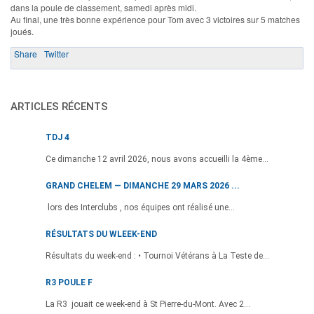
dans la poule de classement, samedi après midi.
Au final, une très bonne expérience pour Tom avec 3 victoires sur 5 matches
joués.
Share
Twitter
ARTICLES RÉCENTS
TDJ 4
Ce dimanche 12 avril 2026, nous avons accueilli la 4ème...
GRAND CHELEM — DIMANCHE 29 MARS 2026 ...
lors des Interclubs , nos équipes ont réalisé une...
RÉSULTATS DU WLEEK-END
Résultats du week-end : • Tournoi Vétérans à La Teste de...
R3 POULE F
La R3 jouait ce week-end à St Pierre-du-Mont. Avec 2...