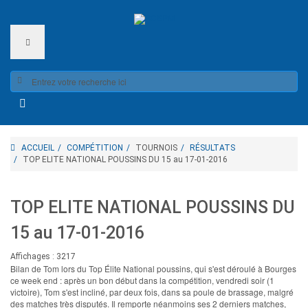
ACCUEIL
COMPÉTITION
TOURNOIS
RÉSULTATS
TOP ELITE NATIONAL POUSSINS DU 15 au 17-01-2016
TOP ELITE NATIONAL POUSSINS DU
15 au 17-01-2016
Affichages : 3217
Bilan de Tom lors du Top Élite National poussins, qui s'est déroulé à Bourges
ce week end : après un bon début dans la compétition, vendredi soir (1
victoire), Tom s'est incliné, par deux fois, dans sa poule de brassage, malgré
des matches très disputés. Il remporte néanmoins ses 2 derniers matches,