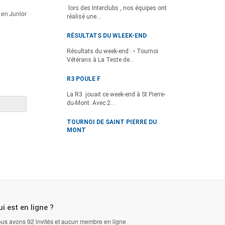
lors des Interclubs , nos équipes ont
 en Junior
réalisé une...
RÉSULTATS DU WLEEK-END
Résultats du week-end : • Tournoi
Vétérans à La Teste de...
R3 POULE F
La R3 jouait ce week-end à St Pierre-
du-Mont. Avec 2...
TOURNOI DE SAINT PIERRE DU
MONT
i est en ligne ?
us avons 92 invités et aucun membre en ligne