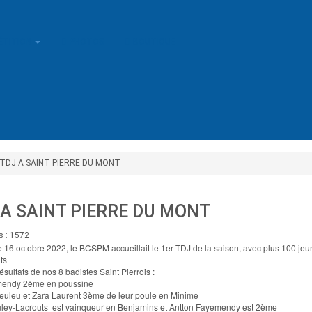
ÉTITION
PHOTOS
BOUTIQUE
TDJ A SAINT PIERRE DU MONT
 A SAINT PIERRE DU MONT
s : 1572
16 octobre 2022, le BCSPM accueillait le 1er TDJ de la saison, avec plus 100 jeu
ts
résultats de nos 8 badistes Saint Pierrois :
emendy 2ème en poussine
euleu et Zara Laurent 3ème de leur poule en Minime
ey-Lacrouts est vainqueur en Benjamins et Antton Fayemendy est 2ème