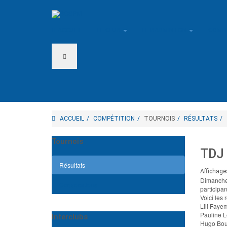
ACCUEIL
LE CLUB
LE BADMINTON
COMP
ACCUEIL
COMPÉTITION
TOURNOIS
RÉSULTATS
Tournois
TDJ
Résultats
Affichage
Dimanche 
Convocations
participan
Voici les 
Lili Fay
Pauline L
Interclubs
Hugo Boul