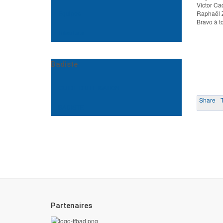
Victor Ca
Equipes
Raphaël Z
Bravo à t
Résultats
Badiste
GUIDE D'UTILISATION
Share
T
BADISTE
Partenaires