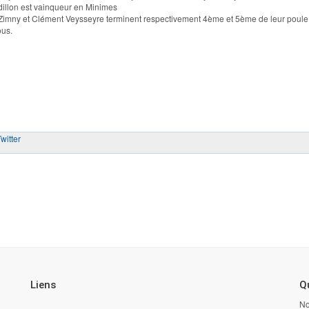
dillon est vainqueur en Minimes
imny et Clément Veysseyre terminent respectivement 4ème et 5ème de leur poule
ous.
witter
Liens
Qu
No