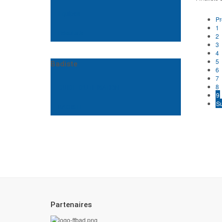
Equipes
Pr
1
Résultats
2
3
4
5
Badiste
6
7
8
GUIDE D'UTILISATION
9
Su
BADISTE
Partenaires