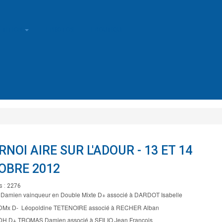
ÉTITION
PHOTOS
BOUTIQUE
NOI AIRE SUR L'ADOUR - 13 ET 14
OBRE 2012
s : 2276
amien vainqueur en Double Mixte D+ associé à DARDOT Isabelle
e DMx D- Léopoldine TETENOIRE associé à RECHER Alban
e DH D+ TROMAS Damien associé à SFILIO Jean François