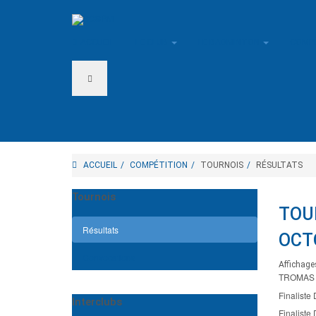
ACCUEIL
LE CLUB
LE BADMINTON
COMP
ACCUEIL
COMPÉTITION
TOURNOIS
RÉSULTATS
Tournois
TOUR
Résultats
OCT
Convocations
Affichage
TROMAS D
Finalist
Interclubs
Finalist