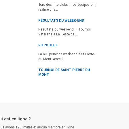
lors des Interclubs , nos équipes ont
réalisé une...
RÉSULTATS DU WLEEK-END
Résultats du week-end : • Tournoi
Vétérans à La Teste de...
R3 POULE F
La R3 jouait ce week-end à St Pierre-
du-Mont. Avec 2...
TOURNOI DE SAINT PIERRE DU
MONT
i est en ligne ?
us avons 125 invités et aucun membre en ligne