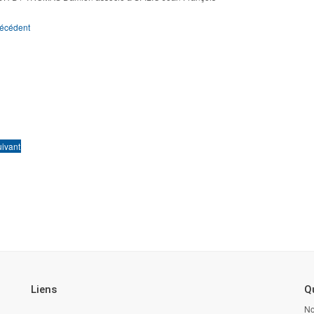
écédent
ivant
Liens
Qu
No