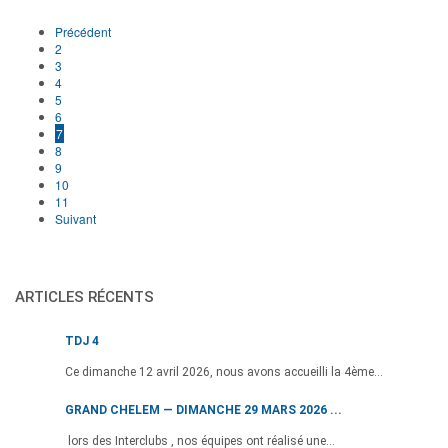
Précédent
2
3
4
5
6
7
8
9
10
11
Suivant
ARTICLES RÉCENTS
TDJ 4
Ce dimanche 12 avril 2026, nous avons accueilli la 4ème...
GRAND CHELEM — DIMANCHE 29 MARS 2026 ...
lors des Interclubs , nos équipes ont réalisé une...