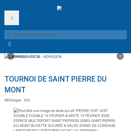
‹
›
RUBRIQUE -
ENTRAINEMENTS
TOURNOI DE SAINT PIERRE DU
CLUB -
MONT
ADHESION
Voir les Horaires - rubrique Club
Affichages : 552
Read More