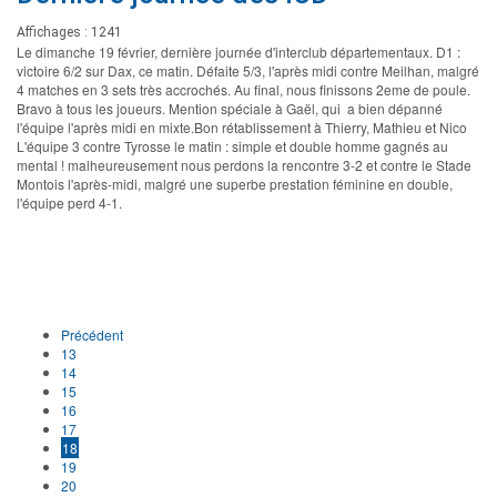
Affichages : 1241
Le dimanche 19 février, dernière journée d'interclub départementaux. D1 :
victoire 6/2 sur Dax, ce matin. Défaite 5/3, l'après midi contre Meilhan, malgré
4 matches en 3 sets très accrochés. Au final, nous finissons 2eme de poule.
Bravo à tous les joueurs. Mention spéciale à Gaël, qui a bien dépanné
l'équipe l'après midi en mixte.Bon rétablissement à Thierry, Mathieu et Nico
L'équipe 3 contre Tyrosse le matin : simple et double homme gagnés au
mental ! malheureusement nous perdons la rencontre 3-2 et contre le Stade
Montois l'après-midi, malgré une superbe prestation féminine en double,
l'équipe perd 4-1.
Précédent
13
14
15
16
17
18
19
20