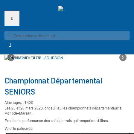
‹
›
RUBRIQUE -
ENTRAINEMENTS
Championnat Départemental
CLUB -
SENIORS
ADHESION
Voir les Horaires - rubrique Club
Affichages : 1403
Les 25 et 26 mars 2023, ont eu lieu les championnats départementaux à
Read More
Mont-de-Marsan.
Excellente performance des saint
pierrois
qui remportent 4 titres.
Voici le palmarès.